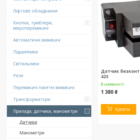
Ліфтове обладнання
Кнопки, тумблери,
мікроперемикачі
Автоматичні вимикачі
Підшипники
Світильники
Датчик безконт
Реле
423
В наявності
Перемикачі пакетні вимикачі
1 380 ₴
Трансформатори
Купити
Прилади, датчики, манометри
Датчики
Манометри