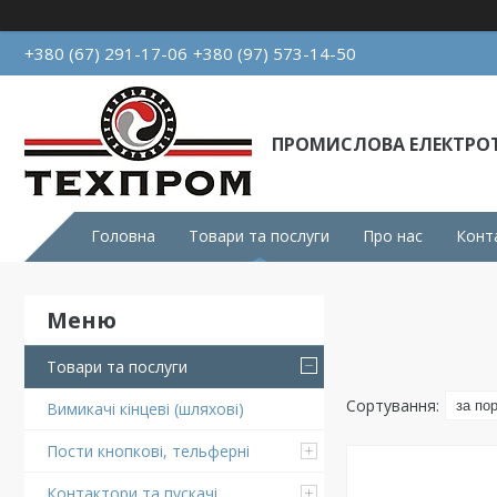
+380 (67) 291-17-06
+380 (97) 573-14-50
ПРОМИСЛОВА ЕЛЕКТРОТ
Головна
Товари та послуги
Про нас
Конт
Товари та послуги
Вимикачі кінцеві (шляхові)
Пости кнопкові, тельферні
Контактори та пускачі