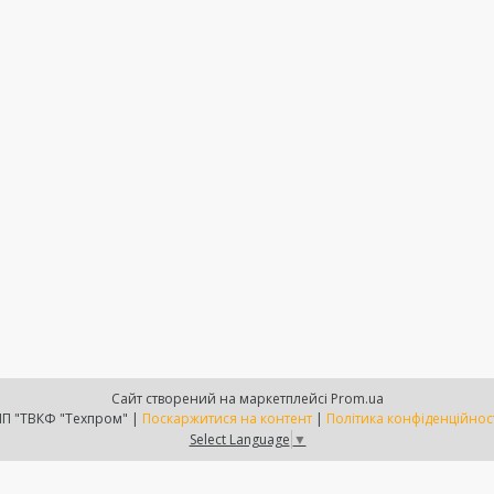
Сайт створений на маркетплейсі
Prom.ua
ПП "ТВКФ "Техпром" |
Поскаржитися на контент
|
Політика конфіденційнос
Select Language
▼