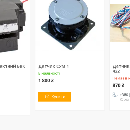
актний БВК
Датчик СУМ 1
Датчик
422
В наявності
Немає в 
1 800 ₴
870 ₴
+380 
Купити
Юрій