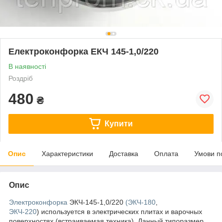
Електроконфорка ЕКЧ 145-1,0/220
В наявності
Роздріб
480
₴
Купити
Опис
Характеристики
Доставка
Оплата
Умови п
Опис
Электроконфорка
ЭКЧ-145-1,0/220
(ЭКЧ-180
,
ЭКЧ-220
) используется в электрических плитах и варочных
поверхностях (встраиваемая техника). Данный типоразмер