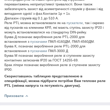
перевантажень неприпустимої тривалості. Вони також
забезпечують захист від асиметричності струмів у фазах і від
випадання однієї з фаз.Контакти 1р + 1з.
Діапазон струмів від 0.1 до 510 А.
Реле PTL можна встановлювати як на
пускатели
, так і окремо
від пускачів на клемники КРЛ, які мають ступінь захисту IP20 і
можуть встановлюватися на стандартну DIN-рейку.
Буква Д позначає вироблення реле PTL-2000 для
встановлення з
пускачами
ПМЛ-4160ДМ, ПМЛ-4560ДМ.
Буква К, позначає вироблення реле PTL-2000 для
встановлення з
пускачами
ПМЛ-3000 Д
Буква М позначає вироблення реле зі ступенем захисту
контактних затискачів IP20 за ГОСТ 14255-69.
Брак літери позначає вироблення реле зі ступенем захисту
IP00.
Скориставшись таблицею представленою в
специфікації, можна підібрати потрібне Вам теплове реле
PTL (змінна напруга та потужність двигуна).
Приховати