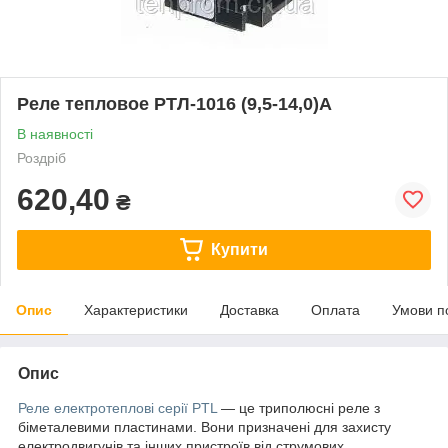
Реле тепловое РТЛ-1016 (9,5-14,0)А
В наявності
Роздріб
620,40
₴
Купити
Опис
Характеристики
Доставка
Оплата
Умови п
Опис
Реле електротеплові серії PTL
— це триполюсні реле з
біметалевими пластинами. Вони призначені для захисту
електродвигунів та інших пристроїв від струмових