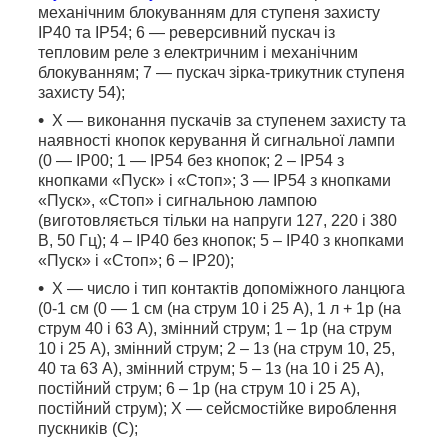
механічним блокуванням для ступеня захисту
IP40 та IP54; 6 — реверсивний пускач із
тепловим реле з електричним і механічним
блокуванням; 7 — пускач зірка-трикутник ступеня
захисту 54);
X — виконання пускачів за ступенем захисту та
наявності кнопок керування й сигнальної лампи
(0 — IP00; 1 — IP54 без кнопок; 2 – IP54 з
кнопками «Пуск» і «Стоп»; 3 — IP54 з кнопками
«Пуск», «Стоп» і сигнальною лампою
(виготовляється тільки на напруги 127, 220 і 380
В, 50 Гц); 4 – IP40 без кнопок; 5 – IP40 з кнопками
«Пуск» і «Стоп»; 6 – IP20);
X — число і тип контактів допоміжного ланцюга
(0-1 см (0 — 1 см (на струм 10 і 25 А), 1 л + 1р (на
струм 40 і 63 А), змінний струм; 1 – 1р (на струм
10 і 25 А), змінний струм; 2 – 1з (на струм 10, 25,
40 та 63 А), змінний струм; 5 – 1з (на 10 і 25 А),
постійний струм; 6 – 1р (на струм 10 і 25 А),
постійний струм); X — сейсмостійке вироблення
пускників (С);