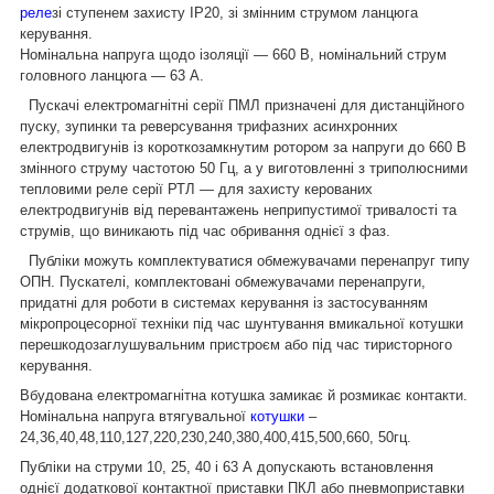
реле
зі ступенем захисту IP20, зі змінним струмом ланцюга
керування.
Номінальна напруга щодо ізоляції — 660 В, номінальний струм
головного ланцюга — 63 А.
Пускачі електромагнітні серії ПМЛ призначені для дистанційного
пуску, зупинки та реверсування трифазних асинхронних
електродвигунів із короткозамкнутим ротором за напруги до 660 В
змінного струму частотою 50 Гц, а у виготовленні з триполюсними
тепловими реле серії РТЛ — для захисту керованих
електродвигунів від перевантажень неприпустимої тривалості та
струмів, що виникають під час обривання однієї з фаз.
Публіки можуть комплектуватися обмежувачами перенапруг типу
ОПН. Пускателі, комплектовані обмежувачами перенапруги,
придатні для роботи в системах керування із застосуванням
мікропроцесорної техніки під час шунтування вмикальної котушки
перешкодозаглушувальним пристроєм або під час тиристорного
керування.
Вбудована електромагнітна котушка замикає й розмикає контакти.
Номінальна напруга втягувальної
котушки
–
24,36,40,48,110,127,220,230,240,380,400,415,500,660, 50гц.
Публіки на струми 10, 25, 40 і 63 А допускають встановлення
однієї додаткової контактної приставки ПКЛ або пневмоприставки