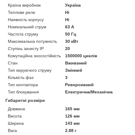
Країна виробник
Україна
Теплове реле
Ні
Наявність корпусу
Ні
Номінальний струм
63 А
Частота струму
50 Гц
Максимальна потужність
30 кВт
Ступінь захисту IP
20
Комутаційна зносостійкість
1500000 циклів
Стан
Вживаний
Тип керуючого струму
Змінний
Кількість фаз
3
Тип контактора
Реверсивний
Тип блокування
Електрична/Механічна
Габаритні розміри
Довжина
165 мм
Висота
126 мм
Ширина
143 мм
Вага
2.88 г