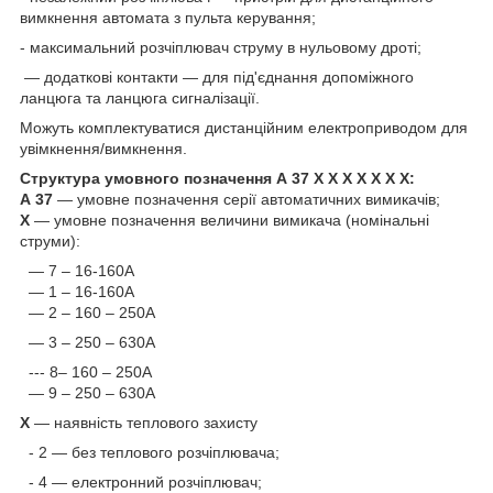
вимкнення автомата з пульта керування;
- максимальний розчіплювач струму в нульовому дроті;
— додаткові контакти — для під'єднання допоміжного
ланцюга та ланцюга сигналізації.
Можуть комплектуватися дистанційним електроприводом для
увімкнення/вимкнення.
Структура умовного позначення А 37 Х Х Х Х Х Х Х:
А 37
— умовне позначення серії автоматичних вимикачів;
X
— умовне позначення величини вимикача (номінальні
струми):
— 7 – 16-160А
— 1 – 16-160А
— 2 – 160 – 250А
— 3 – 250 – 630А
--- 8– 160 – 250А
— 9 – 250 – 630А
Х
— наявність теплового захисту
- 2 — без теплового розчіплювача;
- 4 — електронний розчіплювач;