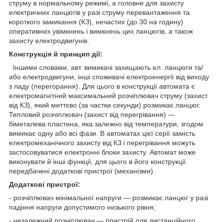
струму в нормальному режимі, а головне для захисту
електричних ланцюгів у разі струму перевантаження та
короткого замикання (КЗ), нечастих (до 30 на годину)
оперативних увімкнень і вимкнень цих ланцюгів, а також
захисту електродвигунів.
Конструкція й принцип дії:
Іншими словами, авт. вимикачі захищають ел. ланцюги та/
або електродвигуни, інші споживачі електроенергії від виходу
з ладу (перегорання). Для цього в конструкції автомата є
електромагнітний максимальний розчіплювач струму (захист
від КЗ), який миттєво (за частки секунди) розмикає ланцюг.
Тепловий розчіплювач (захист від перегрівання) —
біметалева пластина, яка залежно від температури, згодом
вимикає одну або всі фази. В автоматах цієї серії замість
електромеханічного захисту від КЗ і перегрівання можуть
застосовуватися електронні блоки захисту. Автомат може
виконувати й інші функції, для цього в його конструкції
передбачені додаткові пристрої (механізми).
Додаткові пристрої:
- розчіплювач мінімальної напруги — розмикає ланцюг у разі
падіння напруги допустимого низького рівня;
- незалежний розчіплювач — пристрій для дистанційного