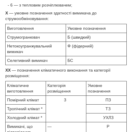
- 6 — з тепловим розчіплювачем;
X
— умовне позначення здатності вимикача до
струмообміновування:
Виготовлення
Умовне позначення
Струмогранювач
Б (швидкий)
Нетокоугранжувальний
Ф (фідерний)
вимикач
Селетивний вимикач
БС
XX
— позначення кліматичного виконання та категорії
розміщення:
Кліматичне
Категорія
Умовне
виготовлення
розміщення
позначення
Помірний клімат
3
ПЗ
Тропічний клімат *
ТЗ
Холодний клімат *
УХЛЗ
Вимикачі, що
—
Р
відповідають