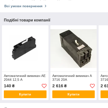
Всі умови повернення
Подібні товари компанії
Автоматичний вимикач АЕ
Автоматичний вимикач А
Авто
2044 12,5 А
3716 20А
3716
140
2 616
2 6
₴
₴
Купити
Купити