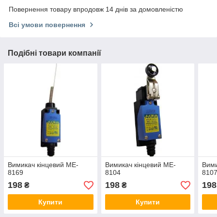
Повернення товару впродовж 14 днів за домовленістю
Всі умови повернення
Подібні товари компанії
Вимикач кінцевий МE-
Вимикач кінцевий МE-
Вими
8169
8104
810
198
198
198
₴
₴
Купити
Купити