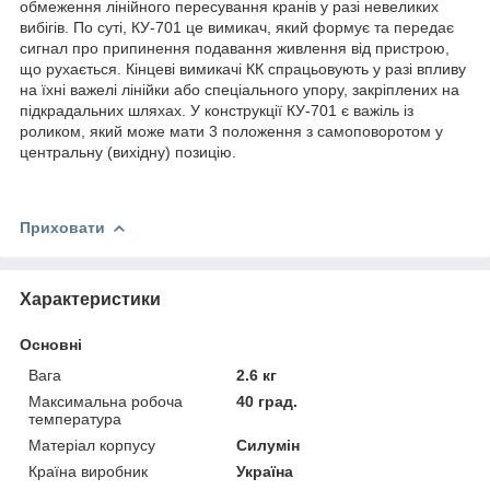
обмеження лінійного пересування кранів у разі невеликих
вибігів. По суті, КУ-701 це вимикач, який формує та передає
сигнал про припинення подавання живлення від пристрою,
що рухається. Кінцеві вимикачі КК спрацьовують у разі впливу
на їхні важелі лінійки або спеціального упору, закріплених на
підкрадальних шляхах. У конструкції КУ-701 є важіль із
роликом, який може мати 3 положення з самоповоротом у
центральну (вихідну) позицію.
Приховати
Характеристики
Основні
Вага
2.6 кг
Максимальна робоча
40 град.
температура
Матеріал корпусу
Силумін
Країна виробник
Україна