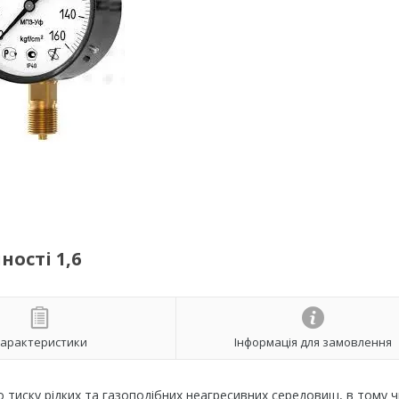
ності 1,6
арактеристики
Інформація для замовлення
тиску рідких та газоподібних неагресивних середовищ, в тому ч